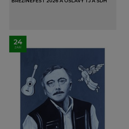
BŘEZINĚFEST 2026 A OSLAVY TJ A SDH
24
ZÁŘÍ