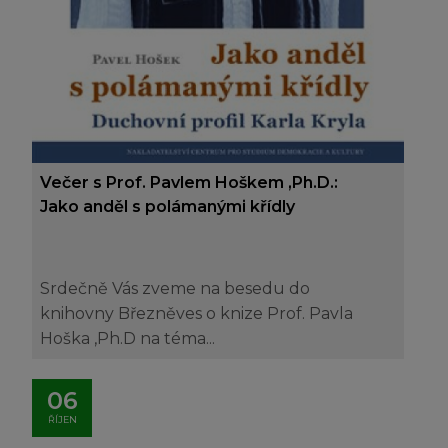
Večer s Prof. Pavlem Hoškem ,Ph.D.:
Jako anděl s polámanými křídly
Srdečně Vás zveme na besedu do
knihovny Březněves o knize Prof. Pavla
Hoška ,Ph.D na téma...
06
ŘÍJEN