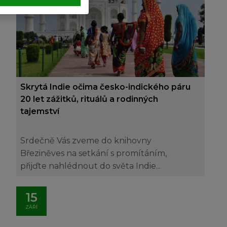
Skrytá Indie očima česko-indického páru
20 let zážitků, rituálů a rodinných
tajemství
Srdečně Vás zveme do knihovny
Březiněves na setkání s promítáním,
přijďte nahlédnout do světa Indie...
15
ZÁŘÍ