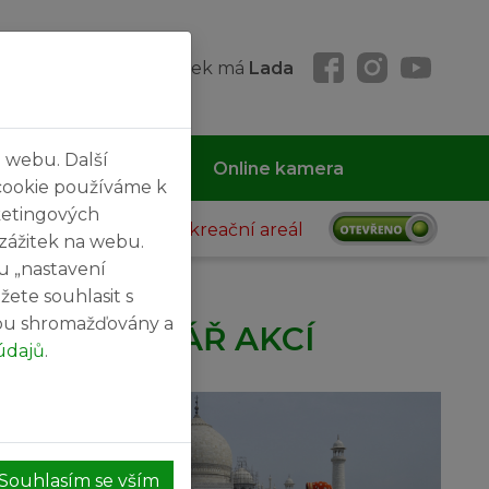
átek 07. 08. 2026, svátek má
Lada
 webu. Další
 MČ
Kontakty
Online kamera
cookie používáme k
ketingových
Rekreační areál
 zážitek na webu.
u „nastavení
žete souhlasit s
sou shromažďovány a
KALENDÁŘ AKCÍ
údajů
.
27
SRPEN
Souhlasím se vším