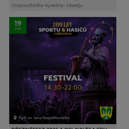
rozpouštědla• kyseliny• zásady•...
19
ZÁŘÍ