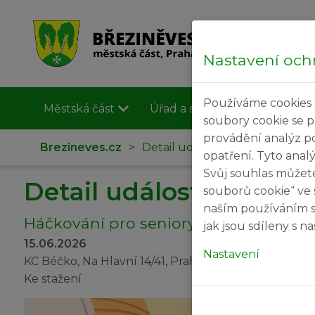
Nastavení och
Používáme cookies 
Městská část
Úřad a samospráva
Užit
soubory cookie se 
provádění analýz p
Brezineves.cz
>
Detail události
opatření. Tyto anal
Svůj souhlas můžet
Detail události
souborů cookie“ ve 
naším používáním s
Háčkování pro seniory
jak jsou sdíleny s 
15.06.2026
Nastavení
KC Béčko, Na Hlavní 14/41, Praha 8 - Březiněves
Ke stažení