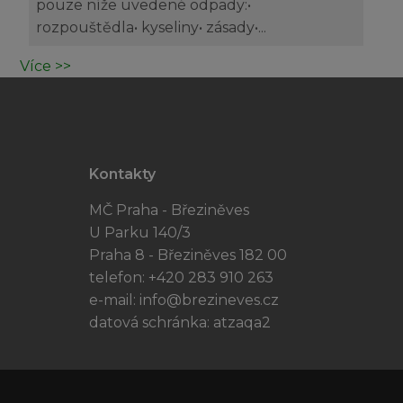
pouze níže uvedené odpady:•
rozpouštědla• kyseliny• zásady•...
Více >>
Kontakty
MČ Praha - Březiněves
U Parku 140/3
Praha 8 - Březiněves 182 00
telefon: +420 283 910 263
e-mail:
info@brezineves.cz
datová schránka: atzaqa2