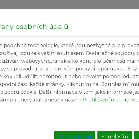
Hledej...
P
rany osobních údajů
a podobné technologie, které jsou nezbytné pro provoz
ečné informace
Kultura a volný čas
Služby v
používají pouze s vaším souhlasem. Dodatečné soubory 
oužívání webových stránek a ke kontrole účinnosti mar
ýzy se provádějí, abychom vám poskytli lepší uživatelský
e kdykoli udělit, odmítnout nebo odvolat pomocí odkaz
spodní části každé stránky. Kliknutím na „Souhlasím“ mů
ouborů cookie. Další informace o tom, jaké informace j
našimi partnery, naleznete v našem
Prohlášení o ochraně 
Nesouhlasím
Souhlasím