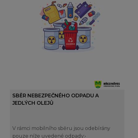
SBĚR NEBEZPEČNÉHO ODPADU A
JEDLÝCH OLEJŮ
V rámci mobilního sběru jsou odebírány
pouze níže uvedené odpady:•