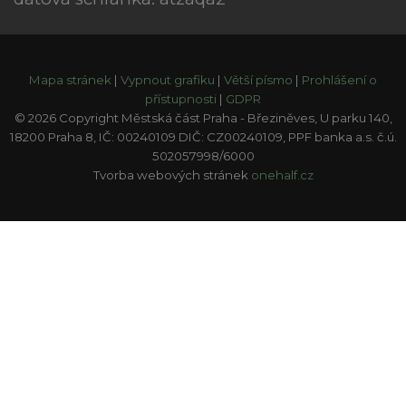
Mapa stránek
|
Vypnout grafiku
|
Větší písmo
|
Prohlášení o
přístupnosti
|
GDPR
© 2026 Copyright Městská část Praha - Březiněves, U parku 140,
18200 Praha 8, IČ: 00240109 DIČ: CZ00240109, PPF banka a.s. č.ú.
502057998/6000
Tvorba webových stránek
onehalf.cz