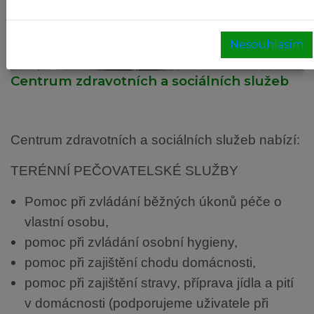
Nesouhlasím
Centrum zdravotních a sociálních služeb
Centrum zdravotních a sociálních služeb nabízí:
TERÉNNÍ PEČOVATELSKÉ SLUŽBY
Pomoc při zvládání běžných úkonů péče o
vlastní osobu,
pomoc při zvládání osobní hygieny,
pomoc při zajištění chodu domácnosti,
pomoc při zajištění stravy, příprava jídla a pití
v domácnosti (podporujeme uživatele při