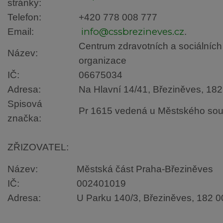
stránky:
Telefon:
+420 778 008 777
info@cssbrezineves.cz
Email:
.
Centrum zdravotních a sociálních
Název:
organizace
IČ:
06675034
Adresa:
Na Hlavní 14/41, Březiněves, 18
Spisová
Pr 1615 vedená u Městského sou
značka:
ZŘIZOVATEL:
Název:
Městská část Praha-Březiněves
IČ:
002401019
Adresa:
U Parku 140/3, Březiněves, 182 0