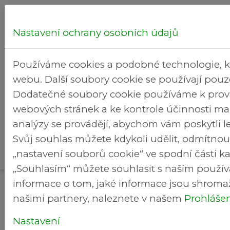
Nastavení ochrany osobních údajů
Hledej...
Používáme cookies a podobné technologie, k
webu. Další soubory cookie se používají pou
Dodatečné soubory cookie používáme k prov
webových stránek a ke kontrole účinnosti ma
Centrum
analýzy se provádějí, abychom vám poskytli le
Služby
zdravotních
Rekreační
>
>
Svůj souhlas můžete kdykoli udělit, odmítno
Brezineves.cz
v MČ
a sociálních
areál
„nastavení souborů cookie“ ve spodní části ka
služeb
„Souhlasím“ můžete souhlasit s naším použív
informace o tom, jaké informace jsou shromaž
našimi partnery, naleznete v našem
Prohlášen
Nastavení