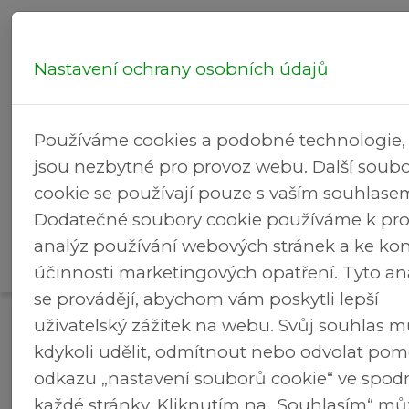
Nastavení ochrany osobních údajů
Hledej...
Používáme cookies a podobné technologie, 
jsou nezbytné pro provoz webu. Další soub
cookie se používají pouze s vaším souhlase
Dodatečné soubory cookie používáme k pr
Rekreační
analýz používání webových stránek a ke kon
Brezineves.cz
>
Úvod
areál
účinnosti marketingových opatření. Tyto an
se provádějí, abychom vám poskytli lepší
uživatelský zážitek na webu. Svůj souhlas 
kdykoli udělit, odmítnout nebo odvolat pom
Next
odkazu „nastavení souborů cookie“ ve spodn
každé stránky. Kliknutím na „Souhlasím“ mů