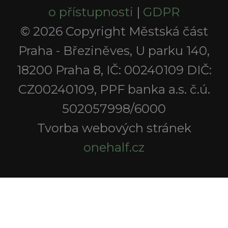
o přístupnosti
|
GDPR
© 2026 Copyright Městská část
Praha - Březiněves, U parku 140,
18200 Praha 8, IČ: 00240109 DIČ:
CZ00240109, PPF banka a.s. č.ú.
502057998/6000
Tvorba webových stránek
onehalf.cz