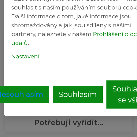
Previous
souhlasit s naším používáním souborů cooki
1
2
3
4
5
6
Další informace o tom, jaké informace jsou
shromažďovány a jak jsou sdíleny s našimi
partnery, naleznete v našem
Prohlášení o o
údajů
.
Volby do Zastupitelstva
Nastavení
Úřední deska
Souhl
Nesouhlasím
Souhlasím
se v
Potřebuji vyřídit...