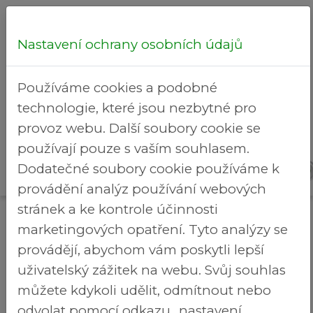
Nastavení ochrany osobních údajů
Hledej...
Používáme cookies a podobné
technologie, které jsou nezbytné pro
provoz webu. Další soubory cookie se
používají pouze s vaším souhlasem.
Detail
Rekreační
Dodatečné soubory cookie používáme k
>
Brezineves.cz
události
areál
provádění analýz používání webových
stránek a ke kontrole účinnosti
Detail události
marketingových opatření. Tyto analýzy se
PŘISTAVENÍ KONTEJNERU NA BIOODPAD
provádějí, abychom vám poskytli lepší
27.06.2026 - 13 - 16 hodin
uživatelský zážitek na webu. Svůj souhlas
U Parku
můžete kdykoli udělit, odmítnout nebo
Vážení spoluobčané, v naší městské části
odvolat pomocí odkazu „nastavení