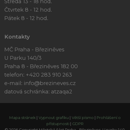
Středa 13 - 18 hod.
Čtvrtek 8 - 12 hod.
Pátek 8 - 12 hod.
Kontakty
MČ Praha - Březiněves
U Parku 140/3
Praha 8 - Březiněves 182 00
telefon: +420 283 910 263
e-mail:
info@brezineves.cz
datová schránka: atzaqa2
Mapa stránek
|
Vypnout grafiku
|
Větší písmo
|
Prohlášení o
přístupnosti
|
GDPR
© 2026 Copyright Městská část Praha - Březiněves, U parku 140,