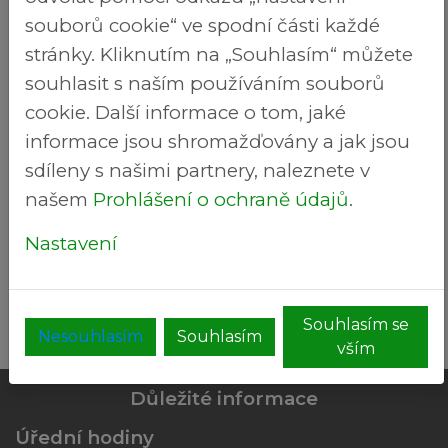
bude přistaven kontejner pro odvoz
souborů cookie“ ve spodní části každé
bioodpadu.
stránky. Kliknutím na „Souhlasím“ můžete
Do BIOODPADU patří: tráva, listí, zbytky
souhlasit s naším používáním souborů
ovoce a zeleniny, čajové sáčky, kávová
cookie. Další informace o tom, jaké
sedlina, zemina z květináčů, plevel, drny se
informace jsou shromažďovány a jak jsou
zeminou, košťály, štěpka z větví, kůra,
sdíleny s našimi partnery, naleznete v
větvičky, hobliny, skořápky z vajec a ořechů,
našem
Prohlášení o ochraně údajů
.
seno, sláma atd.
Nastavení
Stáhnout do kalendáře
Souhlasím se
Nesouhlasím
Souhlasím
vším
Důležité informace
Úřední hodiny