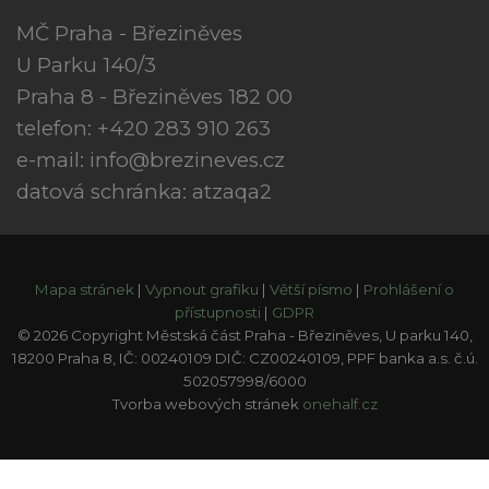
MČ Praha - Březiněves
U Parku 140/3
Praha 8 - Březiněves 182 00
telefon: +420 283 910 263
e-mail:
info@brezineves.cz
datová schránka: atzaqa2
Mapa stránek
|
Vypnout grafiku
|
Větší písmo
|
Prohlášení o
přístupnosti
|
GDPR
© 2026 Copyright Městská část Praha - Březiněves, U parku 140,
18200 Praha 8, IČ: 00240109 DIČ: CZ00240109, PPF banka a.s. č.ú.
502057998/6000
Tvorba webových stránek
onehalf.cz