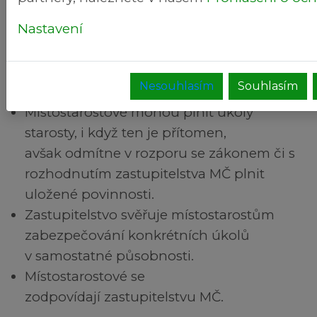
Místostarostové mají následující pravomoci a
Nastavení
povinnosti:
Místostarostové zastupují starostu MČ v
Nesouhlasím
Souhlasím
době jeho nepřítomnosti.
Místostarostové mohou plnit úkoly
starosty, i když ten je přítomen,
avšak odmítne v rozporu se zákonem či s
rozhodnutím zastupitelstva MČ plnit
uložené povinnosti.
Zastupitelstvo svěřuje místostarostům
zabezpečování konkrétních úkolů
v samostatné působnosti.
Místostarostové se
zodpovídají zastupitelstvu MČ.