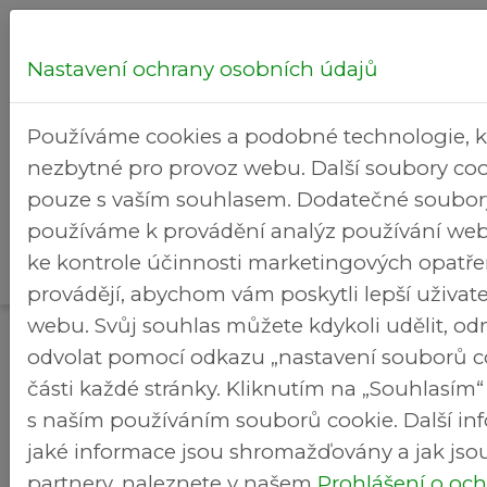
Nastavení ochrany osobních údajů
Hledej...
Používáme cookies a podobné technologie, k
nezbytné pro provoz webu. Další soubory cook
pouze s vaším souhlasem. Dodatečné soubor
používáme k provádění analýz používání web
Volba
R
ke kontrole účinnosti marketingových opatřen
>
>
Brezineves.cz
Zastupitelstvo
místostarosty
a
provádějí, abychom vám poskytli lepší uživate
webu. Svůj souhlas můžete kdykoli udělit, o
Volba místostarosty
odvolat pomocí odkazu „nastavení souborů c
části každé stránky. Kliknutím na „Souhlasím
s naším používáním souborů cookie. Další in
Místostarostové
jsou voleni zastupitelstvem
jaké informace jsou shromažďovány a jak jsou
městské části. To zároveň určí, kolik
partnery, naleznete v našem
Prohlášení o oc
místostarostů bude starosta mít.