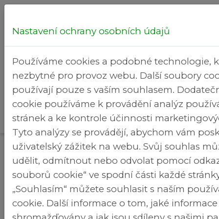
Nastavení ochrany osobních údajů
Hledej...
Používáme cookies a podobné technologie, k
nezbytné pro provoz webu. Další soubory coo
používají pouze s vaším souhlasem. Dodateč
cookie používáme k provádění analýz použí
Rekreační
>
stránek a ke kontrole účinnosti marketingový
Brezineves.cz
GDPR
areál
Tyto analýzy se provádějí, abychom vám posky
GDPR
uživatelský zážitek na webu. Svůj souhlas mů
udělit, odmítnout nebo odvolat pomocí odka
souborů cookie“ ve spodní části každé stránk
INFORMACE O ZPRACOVÁNÍ OSOBNÍCH
„Souhlasím“ můžete souhlasit s naším použí
ÚDAJŮ - GDPR
cookie. Další informace o tom, jaké informace
shromažďovány a jak jsou sdíleny s našimi pa