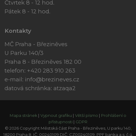
Čtvrtek 8 - 12 hod.
Pátek 8 - 12 hod.
Kontakty
MČ Praha - Březiněves
U Parku 140/3
Praha 8 - Březiněves 182 00
telefon: +420 283 910 263
e-mail:
info@brezineves.cz
datová schránka: atzaqa2
Mapa stránek
|
Vypnout grafiku
|
Větší písmo
|
Prohlášení o
přístupnosti
|
GDPR
© 2026 Copyright Městská část Praha - Březiněves, U parku 140,
18200 Praha 8, IČ: 00240109 DIČ: CZ00240109, PPF banka a.s. č.ú.