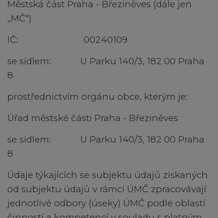
Městská část Praha - Březiněves (dále jen
„MČ“)
IČ: 00240109
se sídlem: U Parku 140/3, 182 00 Praha
8
prostřednictvím orgánu obce, kterým je:
Úřad městské části Praha - Březiněves
se sídlem: U Parku 140/3, 182 00 Praha
8
Údaje týkajících se subjektu údajů získaných
od subjektu údajů v rámci ÚMČ zpracovávají
jednotlivé odbory (úseky) ÚMČ podle oblastí
činností a kompetencí v souladu s platným