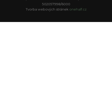
502057998/6000
Tvorba webových stránek
onehalf.cz