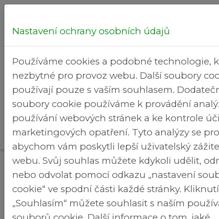
Nastavení ochrany osobních údajů
Hledej...
Používáme cookies a podobné technologie, k
nezbytné pro provoz webu. Další soubory coo
používají pouze s vaším souhlasem. Dodateč
soubory cookie používáme k provádění analý
Kultura
používání webových stránek a ke kontrole úč
Kalendář
Rekreační
>
>
Brezineves.cz
a volný
marketingových opatření. Tyto analýzy se pro
akcí
areál
čas
abychom vám poskytli lepší uživatelský zážit
webu. Svůj souhlas můžete kdykoli udělit, o
Kalendář akcí
nebo odvolat pomocí odkazu „nastavení sou
cookie“ ve spodní části každé stránky. Kliknu
Rozpis zápasu fotbalu
„Souhlasím“ můžete souhlasit s naším použí
souborů cookie. Další informace o tom, jaké