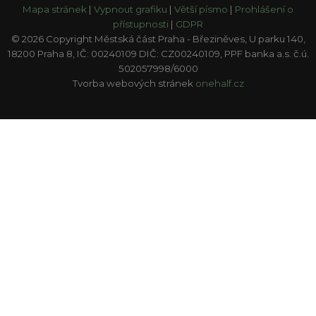
Mapa stránek
|
Vypnout grafiku
|
Větší písmo
|
Prohlášení o
přístupnosti
|
GDPR
© 2026 Copyright Městská část Praha - Březiněves, U parku 140,
18200 Praha 8, IČ: 00240109 DIČ: CZ00240109, PPF banka a.s. č.ú.
502057998/6000
Tvorba webových stránek
onehalf.cz