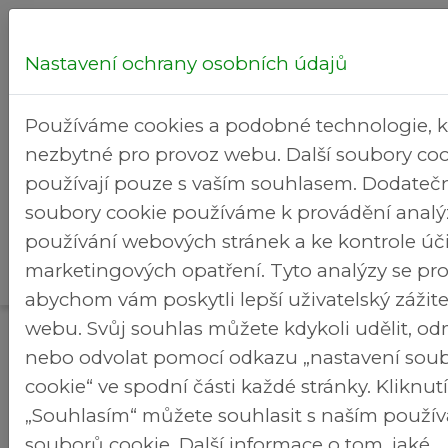
Nastavení ochrany osobních údajů
Hledej...
Používáme cookies a podobné technologie, k
nezbytné pro provoz webu. Další soubory coo
používají pouze s vaším souhlasem. Dodateč
soubory cookie používáme k provádění analý
Kultura
používání webových stránek a ke kontrole úč
Kalendář
Rekreační
>
>
Brezineves.cz
a volný
marketingových opatření. Tyto analýzy se pro
akcí
areál
čas
abychom vám poskytli lepší uživatelský zážit
webu. Svůj souhlas můžete kdykoli udělit, o
Kalendář akcí
nebo odvolat pomocí odkazu „nastavení sou
cookie“ ve spodní části každé stránky. Kliknu
Rozpis zápasu fotbalu
„Souhlasím“ můžete souhlasit s naším použí
souborů cookie. Další informace o tom, jaké