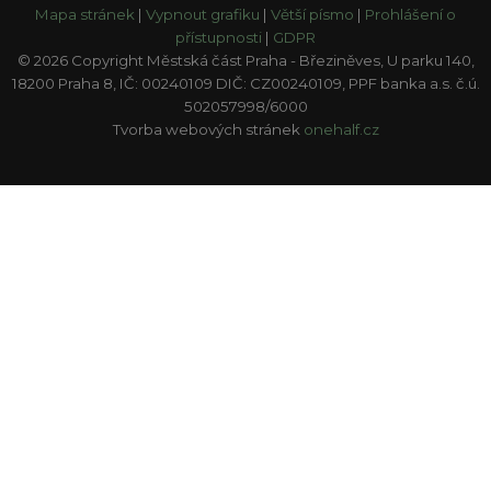
Mapa stránek
|
Vypnout grafiku
|
Větší písmo
|
Prohlášení o
přístupnosti
|
GDPR
© 2026 Copyright Městská část Praha - Březiněves, U parku 140,
18200 Praha 8, IČ: 00240109 DIČ: CZ00240109, PPF banka a.s. č.ú.
502057998/6000
Tvorba webových stránek
onehalf.cz