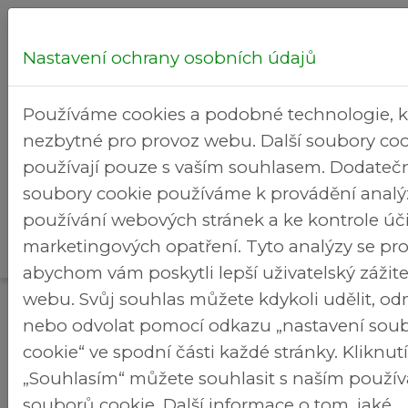
Nastavení ochrany osobních údajů
Hledej...
Používáme cookies a podobné technologie, k
nezbytné pro provoz webu. Další soubory coo
používají pouze s vaším souhlasem. Dodateč
soubory cookie používáme k provádění analý
Kultura
používání webových stránek a ke kontrole úč
Kalendář
Rekreační
>
>
Brezineves.cz
a volný
marketingových opatření. Tyto analýzy se pro
akcí
areál
čas
abychom vám poskytli lepší uživatelský zážit
webu. Svůj souhlas můžete kdykoli udělit, o
Kalendář akcí
nebo odvolat pomocí odkazu „nastavení sou
cookie“ ve spodní části každé stránky. Kliknu
Rozpis zápasu fotbalu
„Souhlasím“ můžete souhlasit s naším použí
souborů cookie. Další informace o tom, jaké