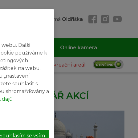
k 06. 08. 2026, svátek má
Oldřiška
 webu. Další
 MČ
Kontakty
Online kamera
cookie používáme k
ketingových
Rekreační areál
 zážitek na webu.
u „nastavení
žete souhlasit s
sou shromažďovány a
KALENDÁŘ AKCÍ
údajů
.
27
SRPEN
Souhlasím se vším