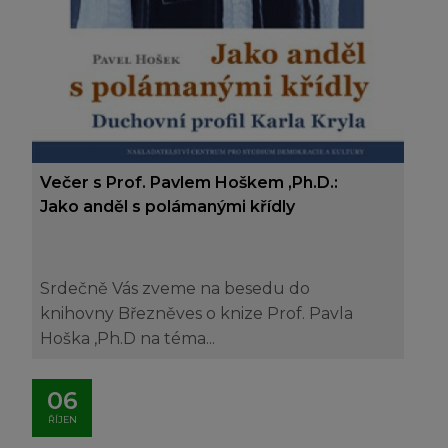
Večer s Prof. Pavlem Hoškem ,Ph.D.:
Jako anděl s polámanými křídly
Srdečně Vás zveme na besedu do
knihovny Březněves o knize Prof. Pavla
Hoška ,Ph.D na téma...
06
ŘÍJEN