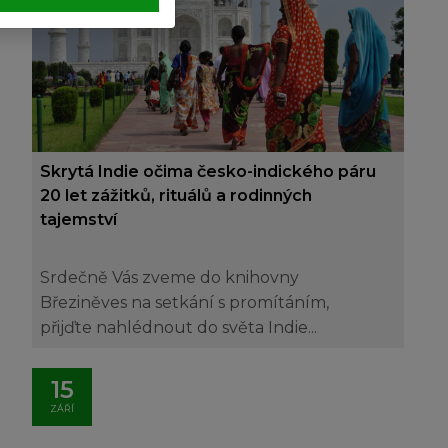
Skrytá Indie očima česko-indického páru
20 let zážitků, rituálů a rodinných
tajemství
Srdečně Vás zveme do knihovny
Březiněves na setkání s promítáním,
přijďte nahlédnout do světa Indie...
15
ZÁŘÍ