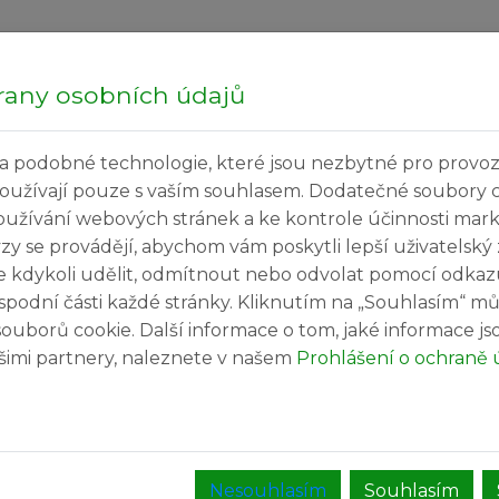
Hledej...
Čtvrte
rany osobních údajů
a podobné technologie, které jsou nezbytné pro provoz
ečné informace
Kultura a volný čas
Služby v
používají pouze s vaším souhlasem. Dodatečné soubory 
oužívání webových stránek a ke kontrole účinnosti mar
 zakázky
ýzy se provádějí, abychom vám poskytli lepší uživatelský
e kdykoli udělit, odmítnout nebo odvolat pomocí odkaz
spodní části každé stránky. Kliknutím na „Souhlasím“ mů
ouborů cookie. Další informace o tom, jaké informace j
sičské zbrojnici Březiněves
našimi partnery, naleznete v našem
Prohlášení o ochraně 
ENÍ UKONČENO.
Nesouhlasím
Souhlasím