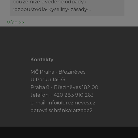
pouze níže uvedené odpady:•
rozpouštědla• kyseliny• zásady•...
Více >>
Kontakty
MČ Praha - Březiněves
U Parku 140/3
Praha 8 - Březiněves 182 00
telefon: +420 283 910 263
e-mail:
info@brezineves.cz
datová schránka: atzaqa2