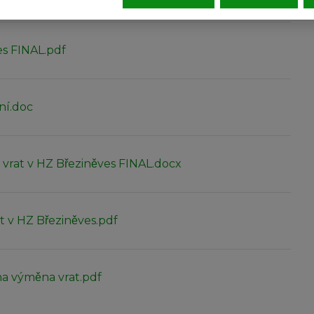
es FINAL.pdf
ení.doc
na vrat v HZ Březiněves FINAL.docx
at v HZ Březiněves.pdf
na výměna vrat.pdf