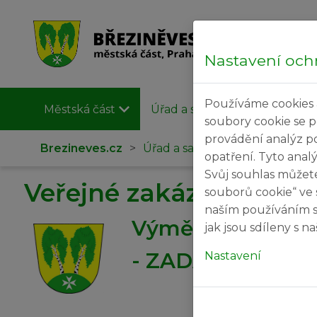
Nastavení och
Používáme cookies 
Městská část
Úřad a samospráva
Užit
soubory cookie se 
provádění analýz p
Brezineves.cz
>
Úřad a samospráva
>
Veřejné
opatření. Tyto anal
Svůj souhlas můžet
Veřejné zakázky
souborů cookie“ ve 
naším používáním s
Výměna vrat v ha
jak jsou sdíleny s 
- ZADÁVACÍ ŘÍZ
Nastavení