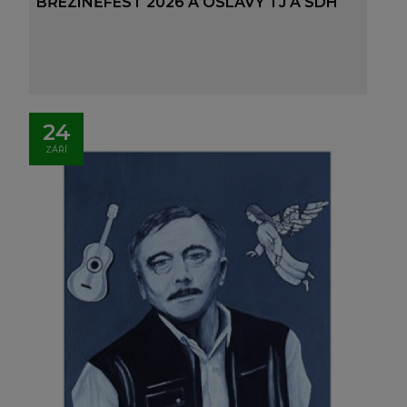
BŘEZINĚFEST 2026 A OSLAVY TJ A SDH
24
ZÁŘÍ