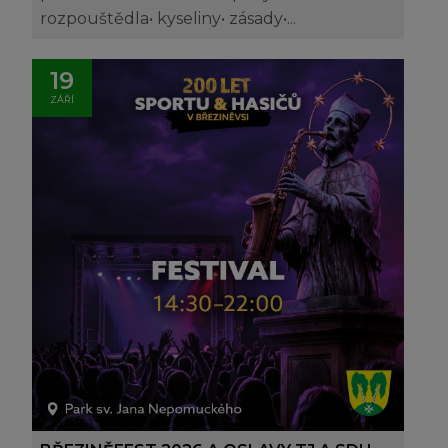
rozpouštědla• kyseliny• zásady•...
19
ZÁŘÍ