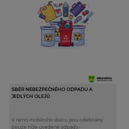
SBĚR NEBEZPEČNÉHO ODPADU A
JEDLÝCH OLEJŮ
V rámci mobilního sběru jsou odebírány
pouze níže uvedené odpady:•