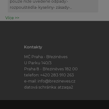
pouze níže uvedené odpady:•
rozpouštědla• kyseliny• zásady•...
Více >>
Kontakty
MČ Praha - Březiněves
U Parku 140/3
Praha 8 - Březiněves 182 00
telefon: +420 283 910 263
e-mail:
info@brezineves.cz
datová schránka: atzaqa2