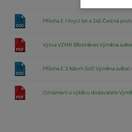
Příloha č. 1 Krycí list a 245 Čestná proh
Výzva VZMR Březiněves Výměna světe
Příloha č. 3 Návrh SoD Výměna světe
Oznámení o výběru dodavatele Výmě