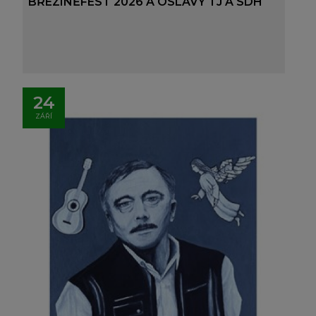
BŘEZINĚFEST 2026 A OSLAVY TJ A SDH
24
ZÁŘÍ