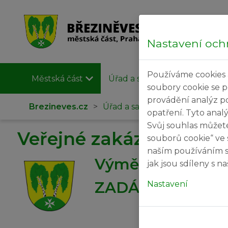
Nastavení och
Používáme cookies 
Městská část
Úřad a samospráva
Užit
soubory cookie se 
provádění analýz p
Brezineves.cz
>
Úřad a samospráva
>
Veřejné
opatření. Tyto anal
Svůj souhlas můžet
Veřejné zakázky
souborů cookie“ ve 
naším používáním s
Výměna svítidel 
jak jsou sdíleny s 
ZADÁVACÍ ŘÍZE
Nastavení