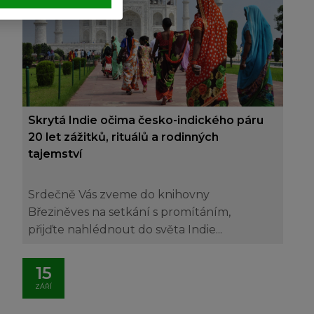
Skrytá Indie očima česko-indického páru
20 let zážitků, rituálů a rodinných
tajemství
Srdečně Vás zveme do knihovny
Březiněves na setkání s promítáním,
přijďte nahlédnout do světa Indie...
15
ZÁŘÍ