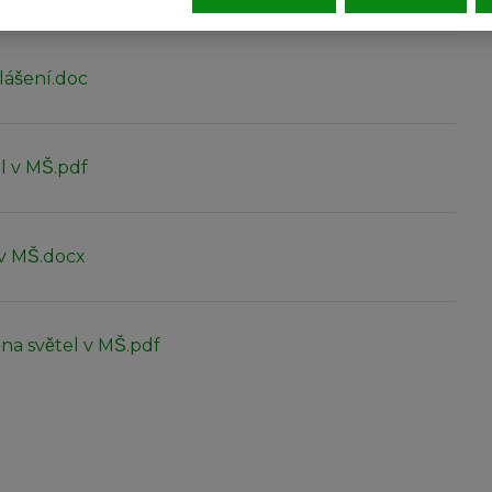
lášení.doc
l v MŠ.pdf
l v MŠ.docx
na světel v MŠ.pdf