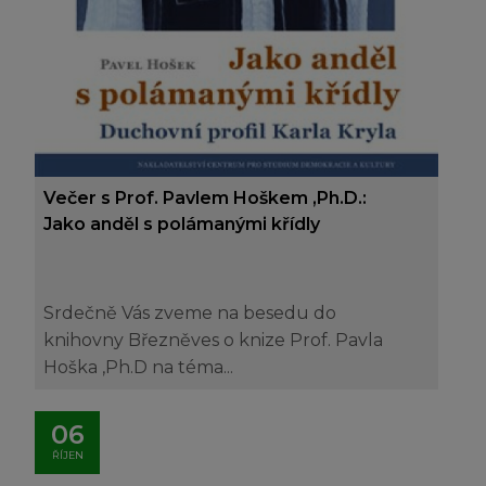
Večer s Prof. Pavlem Hoškem ,Ph.D.:
Jako anděl s polámanými křídly
Srdečně Vás zveme na besedu do
knihovny Březněves o knize Prof. Pavla
Hoška ,Ph.D na téma...
06
ŘÍJEN