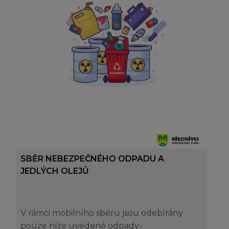
SBĚR NEBEZPEČNÉHO ODPADU A
JEDLÝCH OLEJŮ
V rámci mobilního sběru jsou odebírány
pouze níže uvedené odpady:•