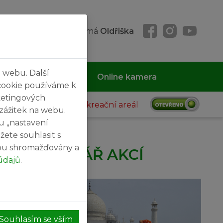
k 06. 08. 2026, svátek má
Oldřiška
 webu. Další
 MČ
Kontakty
Online kamera
cookie používáme k
ketingových
Rekreační areál
 zážitek na webu.
u „nastavení
žete souhlasit s
sou shromažďovány a
KALENDÁŘ AKCÍ
údajů
.
27
SRPEN
Souhlasím se vším