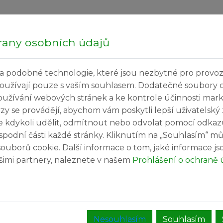
Hledej...
Čtvrte
rany osobních údajů
a podobné technologie, které jsou nezbytné pro provoz
ečné informace
Kultura a volný čas
Služby v
používají pouze s vaším souhlasem. Dodatečné soubory 
oužívání webových stránek a ke kontrole účinnosti mar
 zakázky
ýzy se provádějí, abychom vám poskytli lepší uživatelský
e kdykoli udělit, odmítnout nebo odvolat pomocí odkaz
spodní části každé stránky. Kliknutím na „Souhlasím“ mů
ouborů cookie. Další informace o tom, jaké informace j
v MŠ Březiněves -
našimi partnery, naleznete v našem
Prohlášení o ochraně 
NÍ UKONČENO.
Nesouhlasím
Souhlasím