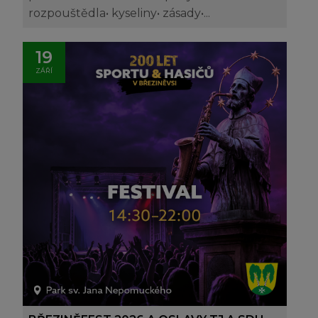
rozpouštědla• kyseliny• zásady•...
19
ZÁŘÍ