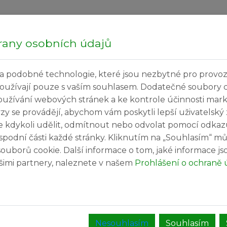
Hledej...
Sobota
rany osobních údajů
a podobné technologie, které jsou nezbytné pro provoz
ečné informace
Kultura a volný čas
Služby v
používají pouze s vaším souhlasem. Dodatečné soubory 
oužívání webových stránek a ke kontrole účinnosti mar
ýzy se provádějí, abychom vám poskytli lepší uživatelský
e kdykoli udělit, odmítnout nebo odvolat pomocí odkaz
spodní části každé stránky. Kliknutím na „Souhlasím“ mů
ouborů cookie. Další informace o tom, jaké informace j
rum
našimi partnery, naleznete v našem
Prohlášení o ochraně 
bude
po celý den uzavřeno parkoviště v areálu
se stavbou
budovy C
.
chopení.
Nesouhlasím
Souhlasím