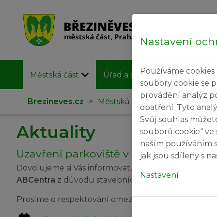
Nastavení och
Používáme cookies 
Městská část
Úřad a samospráva
Užit
soubory cookie se 
provádění analýz p
Brezineves.cz
>
Městská část
>
Aktuality
opatření. Tyto anal
Svůj souhlas můžet
Aktuality
souborů cookie“ ve 
naším používáním s
Uzavření parkoviště v areálu ABCent
jak jsou sdíleny s 
Dovolujeme si Vás informovat, že
v úterý 17. 2. 2026
Nastavení
ABCentra
z důvodu stavebních prací souvisejících 
Prosíme o respektování omezení a děkujeme za po