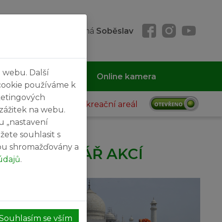
 08. 08. 2026, svátek má
Soběslav
 webu. Další
 MČ
Kontakty
Online kamera
cookie používáme k
ketingových
Rekreační areál
 zážitek na webu.
u „nastavení
žete souhlasit s
sou shromažďovány a
KALENDÁŘ AKCÍ
údajů
.
27
SRPEN
Souhlasím se vším