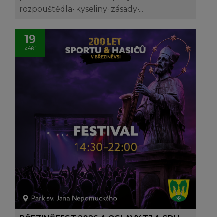
rozpouštědla• kyseliny• zásady•...
19
ZÁŘÍ