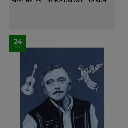
BŘEZINĚFEST 2026 A OSLAVY TJ A SDH
24
ZÁŘÍ