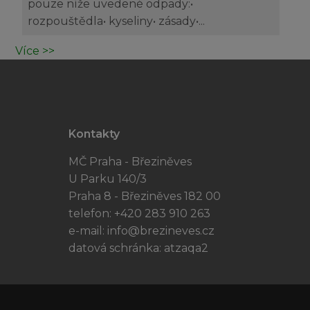
pouze níže uvedené odpady:•
rozpouštědla• kyseliny• zásady•...
Více >>
Kontakty
MČ Praha - Březiněves
U Parku 140/3
Praha 8 - Březiněves 182 00
telefon: +420 283 910 263
e-mail:
info@brezineves.cz
datová schránka: atzaqa2