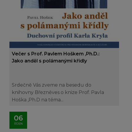
Večer s Prof. Pavlem Hoškem ,Ph.D.:
Jako anděl s polámanými křídly
Srdečně Vás zveme na besedu do
knihovny Březněves o knize Prof. Pavla
Hoška ,Ph.D na téma...
06
ŘÍJEN