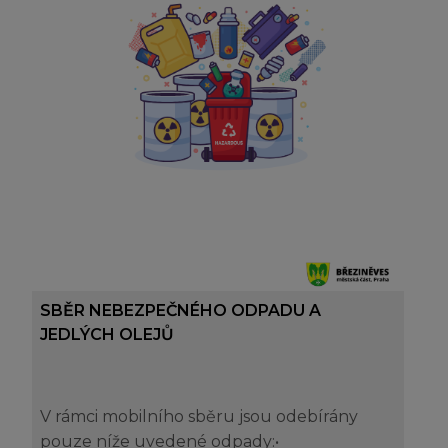
SBĚR NEBEZPEČNÉHO ODPADU A
JEDLÝCH OLEJŮ
V rámci mobilního sběru jsou odebírány
pouze níže uvedené odpady:•