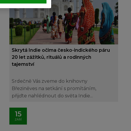
Skrytá Indie očima česko-indického páru
20 let zážitků, rituálů a rodinných
tajemství
Srdečně Vás zveme do knihovny
Březiněves na setkání s promítáním,
přijďte nahlédnout do světa Indie...
15
ZÁŘÍ