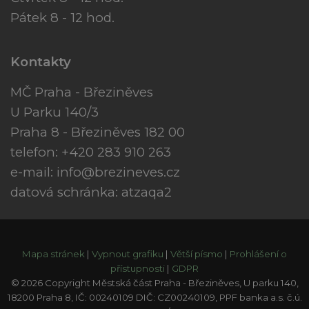
Pátek 8 - 12 hod.
Kontakty
MČ Praha - Březiněves
U Parku 140/3
Praha 8 - Březiněves 182 00
telefon: +420 283 910 263
e-mail:
info@brezineves.cz
datová schránka: atzaqa2
Mapa stránek
|
Vypnout grafiku
|
Větší písmo
|
Prohlášení o
přístupnosti
|
GDPR
© 2026 Copyright Městská část Praha - Březiněves, U parku 140,
18200 Praha 8, IČ: 00240109 DIČ: CZ00240109, PPF banka a.s. č.ú.