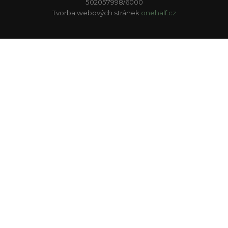
502057998/6000
Tvorba webových stránek
onehalf.cz