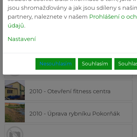
2010 - Mikulášská nadílka
jsou shromažďovány a jak jsou sdíleny s naši
partnery, naleznete v našem
Prohlášení o oc
2010 - Fotbalový turnaj
údajů
.
Nastavení
2010 - Dětský karneval
Nesouhlasím
Souhlasím
Souhlas
2010 - Vyvádění děvčat
2010 - Otevření fitness centra
2010 - Úprava rybníku Pokorňák