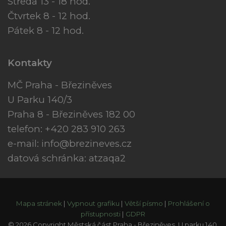
Středa 13 - 18 hod.
Čtvrtek 8 - 12 hod.
Pátek 8 - 12 hod.
Kontakty
MČ Praha - Březiněves
U Parku 140/3
Praha 8 - Březiněves 182 00
telefon: +420 283 910 263
e-mail:
info@brezineves.cz
datová schránka: atzaqa2
Mapa stránek
|
Vypnout grafiku
|
Větší písmo
|
Prohlášení o
přístupnosti
|
GDPR
© 2026 Copyright Městská část Praha - Březiněves, U parku 140,