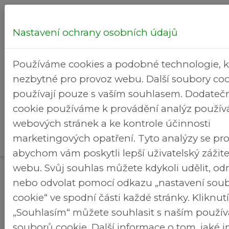
Nastavení ochrany osobních údajů
Hledej...
Používáme cookies a podobné technologie, k
nezbytné pro provoz webu. Další soubory coo
používají pouze s vaším souhlasem. Dodateč
cookie používáme k provádění analýz použív
Kultura
webových stránek a ke kontrole účinnosti
Rekreační
>
>
Brezineves.cz
a volný
Fotogalerie
marketingových opatření. Tyto analýzy se pro
areál
čas
abychom vám poskytli lepší uživatelský zážit
webu. Svůj souhlas můžete kdykoli udělit, o
Fotogalerie
nebo odvolat pomocí odkazu „nastavení sou
cookie“ ve spodní části každé stránky. Kliknu
„Souhlasím“ můžete souhlasit s naším použí
souborů cookie. Další informace o tom, jaké 