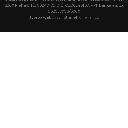
18200 Praha 8, IČ: 00240109 DIČ: CZ00240109, PPF banka a.s. č.ú.
502057998/6000
Tvorba webových stránek
onehalf.cz