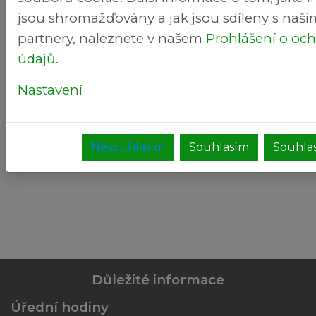
jsou shromažďovány a jak jsou sdíleny s naši
partnery, naleznete v našem
Prohlášení o oc
údajů
.
Nastavení
Nesouhlasím
Souhlasím
Souhlas
Důležité informace
Úřední hodiny