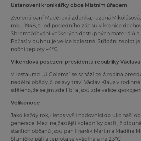
Ustanovení kronikářky obce Místním úřadem
Zvolená paní Maděrová Zdeňka, rozená Mikolášová,
roku 1948, tj. od posledního zápisu v kronice doc
Shromažďování veškerých dostupných materiálů a 
Počasí v dubnu je velice bolestné. Střídání teplot j
noční teploty –4°C.
Víkendová posezení presidenta republiky Václava
V restauraci „U Golema“ se schází celá rodina pres
nedělní obědy, či oslavy tráví Václav Klaus v rodin
sděleno, že se jim zde líbí a jsou zde velice spokojeni
Velikonoce
Jako každý rok, i letos vyšli hodovníci do ulic naší o
generace. Mezi nejčastější koledníky patří již dlouhá
starších občanů jsou pan Franěk Martin a Maděra Mi
Sluníčko pálí a teplota se vyšplhala na 23°C.