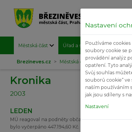
Nastavení och
Používáme cookies 
Městská část
Úřad a samospráva
Užit
soubory cookie se 
provádění analýz p
Brezineves.cz
>
Městská část
>
Kronika
opatření. Tyto anal
Svůj souhlas můžet
Kronika
souborů cookie“ ve 
naším používáním s
2003
jak jsou sdíleny s 
Nastavení
LEDEN
MÚ reagoval na podněty občanů z hlediska špatného
bylo vyčerpáno 447.194,60 Kč. Tím se zlepšily podmín