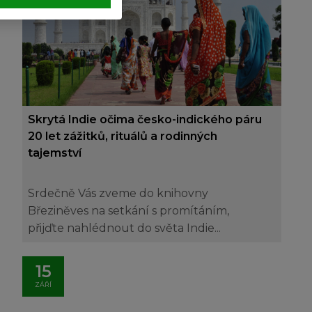
Skrytá Indie očima česko-indického páru
20 let zážitků, rituálů a rodinných
tajemství
Srdečně Vás zveme do knihovny
Březiněves na setkání s promítáním,
přijďte nahlédnout do světa Indie...
15
ZÁŘÍ