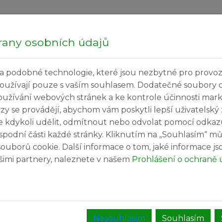
Hledej...
Čtvrte
rany osobních údajů
a podobné technologie, které jsou nezbytné pro provoz
ečné informace
Kultura a volný čas
Služby v
používají pouze s vaším souhlasem. Dodatečné soubory 
oužívání webových stránek a ke kontrole účinnosti mar
ýzy se provádějí, abychom vám poskytli lepší uživatelský
e kdykoli udělit, odmítnout nebo odvolat pomocí odkaz
spodní části každé stránky. Kliknutím na „Souhlasím“ mů
ouborů cookie. Další informace o tom, jaké informace j
našimi partnery, naleznete v našem
Prohlášení o ochraně 
 prostředí v místním sále. Na rekonstrukci sálu
ky pro pořádání plesů, akcí pro děti, ale i k jiným
Nesouhlasím
Souhlasím