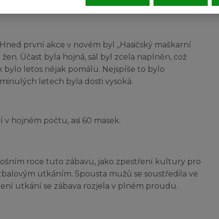
. Hned první akce v novém byl „Hasičský maškarní
žen. Účast byla hojná, sál byl zcela naplněn, což
k bylo letos nějak pomálu. Nejspíše to bylo
inulých letech byla dosti vysoká.
í v hojném počtu, asi 60 masek.
tošním roce tuto zábavu, jako zpestření kultury pro
tbalovým utkáním. Spousta mužů se soustředila ve
ení utkání se zábava rozjela v plném proudu.