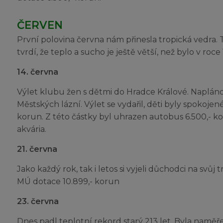
ČERVEN
První polovina června nám přinesla tropická vedra. 
tvrdí, že teplo a sucho je ještě větší, než bylo v roce 
14. června
Výlet klubu žen s dětmi do Hradce Králové. Naplán
Městských lázní. Výlet se vydařil, děti byly spokojen
korun. Z této částky byl uhrazen autobus 6.500,- ko
akvária.
21. června
Jako každý rok, tak i letos si vyjeli důchodci na svůj 
MÚ dotace 10.899,- korun
23. června
Dnes padl teplotní rekord starý 213 let. Byla naměř