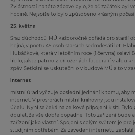
Zvláštností na této zábavě bylo, že ač začátek byl ve
hodině. Nejspíše to bylo způsobeno krásným počas
25. května
Sraz důchodců. MÚ každoročně pořádá pro starší o
hojná, v počtu 45 osob starších sedmdesáti let. Blah
Hubáčkové, která v letošním roce (1.června) oslaví
líbilo, jak je patrno z přiložených fotografií v albu 
zpěv. Setkání se uskutečnilo v budově MÚ a to v zas
Internet
místní úřad vyřizuje poslední jednání k tomu, aby 
internet. V prosrorách místní knihovny jsou instalo
účelu. Nyní se čeká na celkové připojení k síti. Bylo
doufat, že vše dobře dopadne. Toto zařízení bude as
zařízení jako vlastní. Spojení s celým světem je pro j
studijním potřebám. Za zavedení internetu zaplatil 