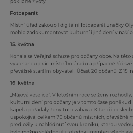
poklidné životy.
Fotoaparát
Místní úřad zakoupil digitální fotoaparát značky O
mohlo zadokumentovat kulturní i jiné dění v naší o
15. května
Konala se Veřejná schůze pro občany obce. Na tét
vykonanou práci místního úřadu a případně říci své
převážně staršími obyvateli. Účast 20 občanů. Z 15. 
16. května
„Májová veselice“. V letošním roce se ženy rozhodly, ž
kulturní dění pro občany je v tomto čase poněkud 
kapelu pořádaly ženy tuto zábavu. K tanci i poslec
uspokojivá, celkem 70 občanů místních, převážně ml
předložily k nahlédnutí svou kroniku, kterou vedou
bylo možno shlédnout i fotodokumentaci všech akc