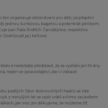
 žen organizuje občerstvení pro děti, za přispění
ždý jednou šunkovou bagetou a jedenkrát pitíčkem.
uje pan Fiala Jindřich. Čarodějnice, respektive
 Dodržovali jej i keltové.
ikdo si nedokáže představit, že se vysílalo jen tři dny
á, nejen ve zpravodajství, ale i v zábavě.
íku padlých. Sbor dobrovolných hasičů se zde
 zvyk z minulých let se opět vrátil a tímto způsobem
válkách, jak moc jim děkujeme, že můžeme žít