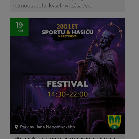
rozpouštědla• kyseliny• zásady•...
19
ZÁŘÍ