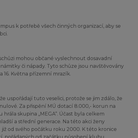
lympus k potřebě všech činných organizací, aby se
bci.
o schůzi mohou občané vyslechnout dosavadní
 námitky či nápady. Tyto schůze jsou navštěvovány
na 16. Května přízemní mrazík.
e uspořádají tuto veselici, protože se jim zdálo, že
nulové. Za přispění MÚ dotací 8.000,- korun na
hu hrála skupina „MEGA“. Účast byla celkem
adší a střední generace. Na této akci ženy
 již od svého počátku roku 2000. K této kronice
í, pořádaných od začátku působení klubu.