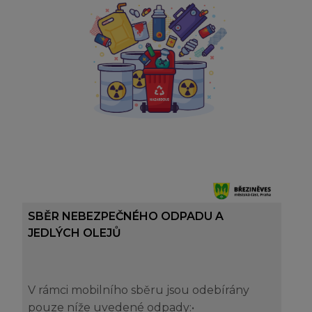
SBĚR NEBEZPEČNÉHO ODPADU A
JEDLÝCH OLEJŮ
V rámci mobilního sběru jsou odebírány
pouze níže uvedené odpady:•