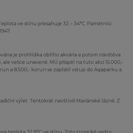
Teplota ve stínu přesahuje 32 – 34°C. Pamětníci
1947.
ována je prohlídka obřího akvária a potom návštěva
é, ale velice unavené. MÚ přispěl na tuto akci 15.000,-
run a 8.500,- korun se zaplatil vstup do Aqaparku a
tradiční výlet. Tentokrát navštívili Mariánské lázně. Z
ena teplota 32,9°C ve stínu. Toto tropické vedro