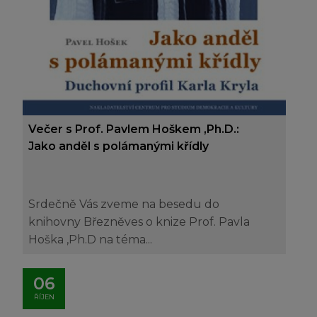
Večer s Prof. Pavlem Hoškem ,Ph.D.:
Jako anděl s polámanými křídly
Srdečně Vás zveme na besedu do
knihovny Březněves o knize Prof. Pavla
Hoška ,Ph.D na téma...
06
ŘÍJEN