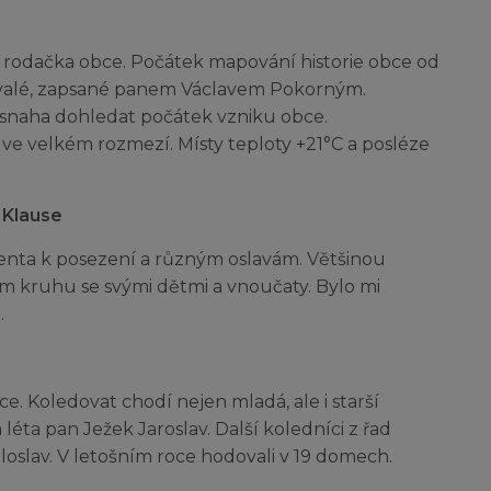
 rodačka obce. Počátek mapování historie obce od
hovalé, zapsané panem Václavem Pokorným.
snaha dohledat počátek vzniku obce.
e ve velkém rozmezí. Místy teploty +21°C a posléze
 Klause
identa k posezení a různým oslavám. Většinou
ném kruhu se svými dětmi a vnoučaty. Bylo mi
.
bce. Koledovat chodí nejen mladá, ale i starší
 léta pan Ježek Jaroslav. Další koledníci z řad
loslav. V letošním roce hodovali v 19 domech.