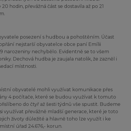
 20 hodin, převážná část se dostavila až po 21
ím.
byvatele posezení s hudbou a pohoštěním. Účast
opřání nejstarší obyvatelce obce paní Emílii
 89 narozeniny nechybělo. Evidentně se to všem
kroniky. Dechová hudba je zaujala natolik, že zazněl i
edací místnosti.
místní obyvatelé mohli využívat komunikace přes
vány 4 počítače, které se budou využívat k tomuto
 přislíbeno do čtyř až šesti týdnů vše spustit. Budeme
i využívat převážně mladší generace, které je toto
ejich životy důležité a hlavně toho lze využít i ke
místní úřad 24.676,- korun.