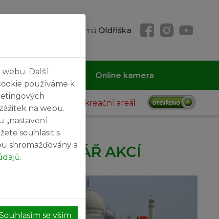
k 06. 08. 2026, svátek má
Oldřiška
 webu. Další
 MČ
Kontakty
Online kamera
cookie používáme k
ketingových
Rekreační areál
 zážitek na webu.
u „nastavení
žete souhlasit s
sou shromažďovány a
KALENDÁŘ AKCÍ
údajů
.
27
SRPEN
Souhlasím se vším