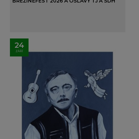
BŘEZINĚFEST 2026 A OSLAVY TJ A SDH
24
ZÁŘÍ