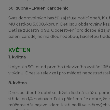
30. dubna – „Pálení čarodějnic“
Svaz dobrovolných hasičů zajišťuje hořící oheň, Klub
MÚ částkou 5.000,-korun. Děti jsou obdarovány ka
Dětí se zúčastnilo 98. Občerstvení pro dospělé zajišť
pálení čarodějnic má dlouhodobou, tisíciletou tradici.
KVĚTEN
1. května
Uplynulo 5O let od prvního televizního vysílání. Již n
v týdnu. Dnes je televize i pro mládež nepostradateln
8. května
Dnes po dlouhé době se držela čestná stráž u pomn
střídal po 1/4 hodinách. Foto přiloženo. Je dobré, že
můžeme dát najevo lidem, kteří padli ve světových 