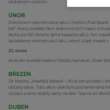
obdobným účelům.
ÚNOR
Dokončení rekonstrukce sálu v hostinci Pod lipami
bál“, který pořádal Sbor dobrovolných hasičů a Klub 
skýtá cca 150 občanů (plná kapacita sálu). Jen mase
způsobeno rekonstrukcí sálu, neboť účast masek v m
22. února
Klub žen pořádá tradiční Dětský karneval. Účast dět
BŘEZEN
29. března „Josefská zábava“ – Klub žen pořádá v le
občany obce.. Tato akce však byla poznamenána fo
výčepu a ženy seděly samy na sále. Teprve po skonč
DUBEN