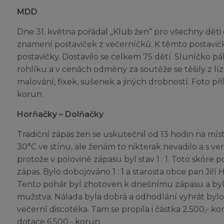
MDD
Dne 31. května pořádal „Klub žen“ pro všechny děti
znamení postaviček z večerníčků. K těmto postavičká
postavičky. Dostavilo se celkem 75 dětí. Sluníčko páli
rohlíku a v cenách odměny za soutěže se těšily z lízá
malování, fixek, sušenek a jiných drobností. Foto p
korun.
Horňačky – Dolňačky
Tradiční zápas žen se uskutečnil od 13 hodin na místn
30°C ve stínu, ale ženám to nikterak nevadilo a s ve
protože v polovině zápasu byl stav 1 : 1. Toto skóre 
zápas. Bylo dobojováno 1 : 1 a starosta obce pan Ji
Tento pohár byl zhotoven k dnešnímu zápasu a bylo
mužstva. Nálada byla dobrá a odhodlání vyhrát bylo
večerní discotéka. Tam se propila i částka 2.500,- k
dotace 6.500,- korun.