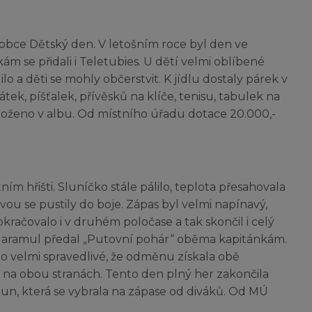
 obce Dětský den. V letošním roce byl den ve
m se přidali i Teletubies. U dětí velmi oblíbené
lo a děti se mohly občerstvit. K jídlu dostaly párek v
tek, píšťalek, přívěsků na klíče, tenisu, tabulek na
řiloženo v albu. Od místního úřadu dotace 20.000,-
ím hřišti. Sluníčko stále pálilo, teplota přesahovala
rvou se pustily do boje. Zápas byl velmi napínavý,
pokračovalo i v druhém poločase a tak skončil i celý
ří Haramul předal „Putovní pohár“ oběma kapitánkám.
 velmi spravedlivé, že odměnu získala obě
 na obou stranách. Tento den plný her zakončila
orun, která se vybrala na zápase od diváků. Od MÚ