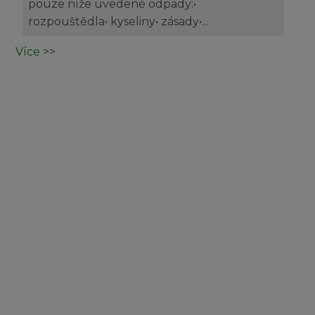
pouze níže uvedené odpady:•
rozpouštědla• kyseliny• zásady•...
Více >>