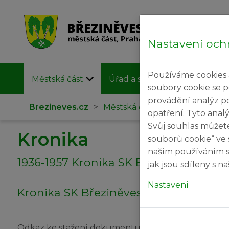
Nastavení och
Používáme cookies 
Městská část
Úřad a samospráva
Užit
soubory cookie se 
provádění analýz p
Brezineves.cz
>
Městská část
>
Kronika
opatření. Tyto anal
Svůj souhlas můžet
Kronika
souborů cookie“ ve 
naším používáním s
1936-1957 Kronika SK Březiněves
jak jsou sdíleny s 
Nastavení
Kronika SK Březiněves z let 1936-1957
Odkaz ke stažení dokumentu: