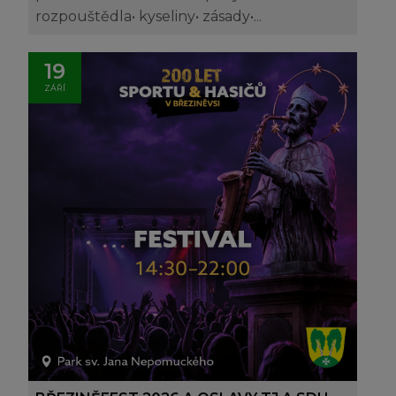
rozpouštědla• kyseliny• zásady•...
19
ZÁŘÍ