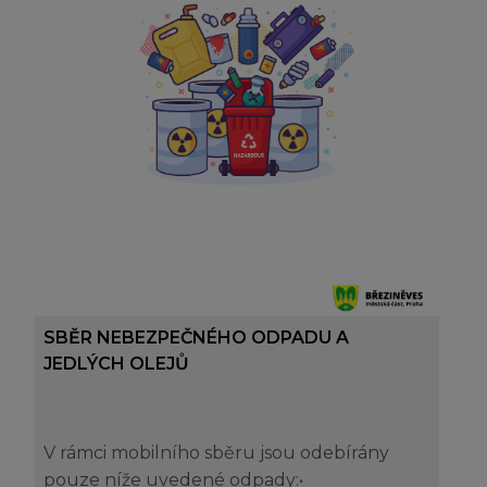
SBĚR NEBEZPEČNÉHO ODPADU A
JEDLÝCH OLEJŮ
V rámci mobilního sběru jsou odebírány
pouze níže uvedené odpady:•