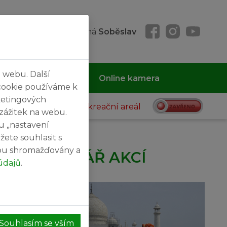
 08. 08. 2026, svátek má
Soběslav
 webu. Další
 MČ
Kontakty
Online kamera
cookie používáme k
ketingových
Rekreační areál
 zážitek na webu.
u „nastavení
žete souhlasit s
sou shromažďovány a
KALENDÁŘ AKCÍ
údajů
.
27
SRPEN
Souhlasím se vším