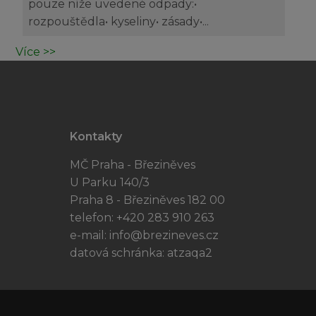
pouze níže uvedené odpady:•
rozpouštědla• kyseliny• zásady•...
Více >>
Kontakty
MČ Praha - Březiněves
U Parku 140/3
Praha 8 - Březiněves 182 00
telefon: +420 283 910 263
e-mail:
info@brezineves.cz
datová schránka: atzaqa2