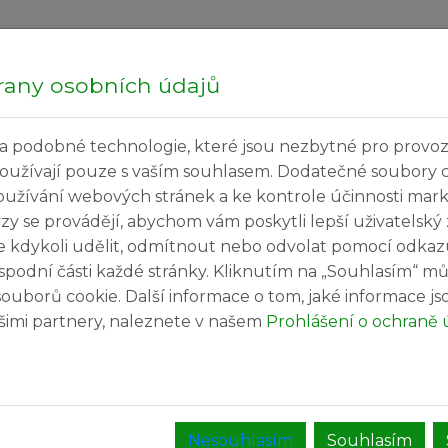
Hledej...
Sobota
rany osobních údajů
a podobné technologie, které jsou nezbytné pro provoz
ečné informace
Kultura a volný čas
Služby v
používají pouze s vaším souhlasem. Dodatečné soubory 
oužívání webových stránek a ke kontrole účinnosti mar
ýzy se provádějí, abychom vám poskytli lepší uživatelský
e kdykoli udělit, odmítnout nebo odvolat pomocí odkaz
spodní části každé stránky. Kliknutím na „Souhlasím“ mů
ouborů cookie. Další informace o tom, jaké informace j
našimi partnery, naleznete v našem
Prohlášení o ochraně 
Nesouhlasím
Souhlasím