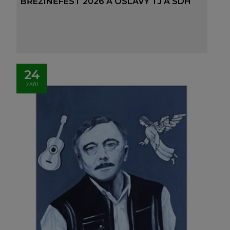
BŘEZINĚFEST 2026 A OSLAVY TJ A SDH
24
ZÁŘÍ