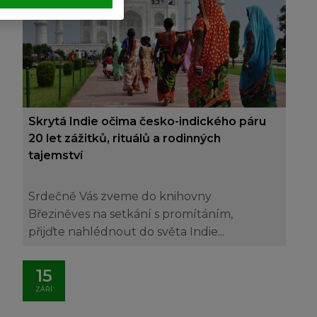
Skrytá Indie očima česko-indického páru
20 let zážitků, rituálů a rodinných
tajemství
Srdečně Vás zveme do knihovny
Březiněves na setkání s promítáním,
přijďte nahlédnout do světa Indie...
15
ZÁŘÍ