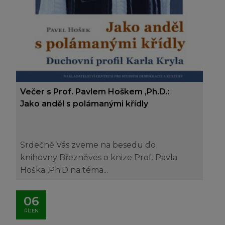
Večer s Prof. Pavlem Hoškem ,Ph.D.:
Jako anděl s polámanými křídly
Srdečně Vás zveme na besedu do
knihovny Březněves o knize Prof. Pavla
Hoška ,Ph.D na téma...
06
ŘÍJEN