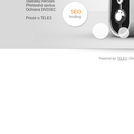
Statistiky AWStats
Přehledná správa
Ochrana DNSSEC
SEO
hosting
Pouze u TELE3
Powered by
TELE3
| De