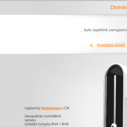
Domén
... byla úspěšně zaregist
Registrace domén
Vyjímečný
Multihosting
v ČR
Geograficky rozmístěné
servery
Unikátní rozsahy IPv4 + IPv6