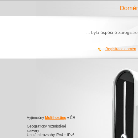
Domén
... byla úspěšně zaregist
Registrace domén
Vyjímečný
Multihosting
v ČR
Geograficky rozmístěné
servery
Unikátní rozsahy IPv4 + IPv6