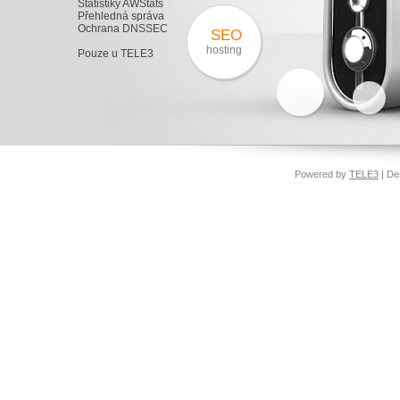
Statistiky AWStats
Přehledná správa
Ochrana DNSSEC
SEO
hosting
Pouze u TELE3
Powered by
TELE3
| De