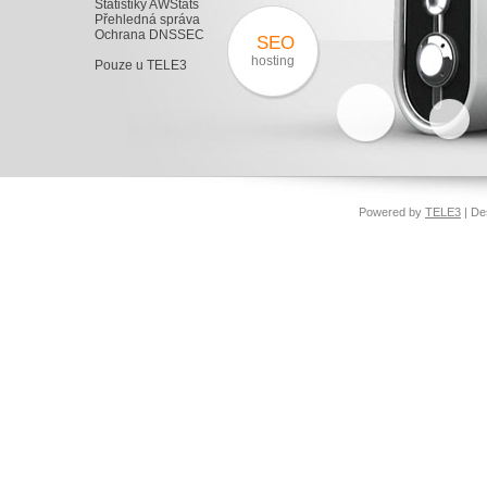
Statistiky AWStats
Přehledná správa
Ochrana DNSSEC
SEO
hosting
Pouze u TELE3
Powered by
TELE3
| De