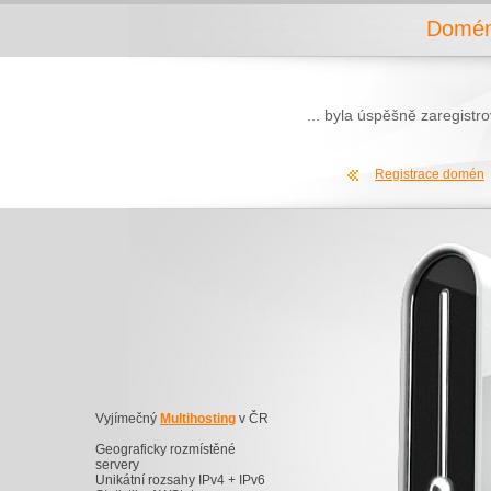
Domén
... byla úspěšně zaregist
Registrace domén
Vyjímečný
Multihosting
v ČR
Geograficky rozmístěné
servery
Unikátní rozsahy IPv4 + IPv6