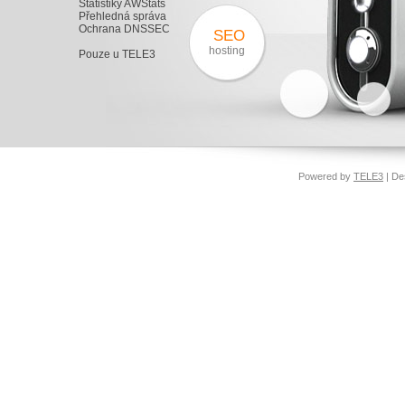
Statistiky AWStats
Přehledná správa
Ochrana DNSSEC
SEO
hosting
Pouze u TELE3
Powered by
TELE3
| De