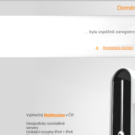
Domén
... byla úspěšně zaregist
Registrace domén
Vyjímečný
Multihosting
v ČR
Geograficky rozmístěné
servery
Unikátní rozsahy IPv4 + IPv6