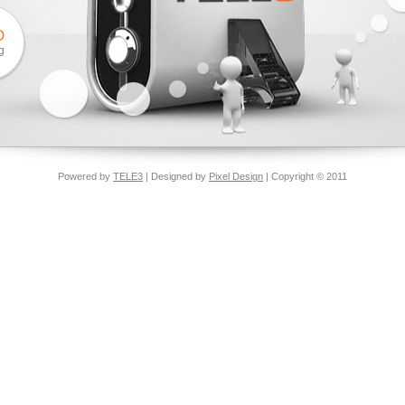
O
g
Powered by
TELE3
| Designed by
Pixel Design
| Copyright © 2011