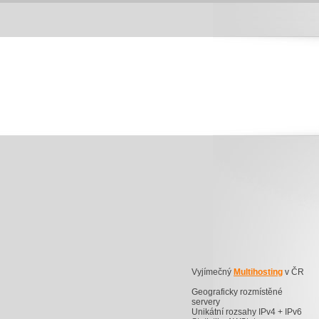
Vyjímečný
Multihosting
v ČR
Geograficky rozmístěné
servery
Unikátní rozsahy IPv4 + IPv6