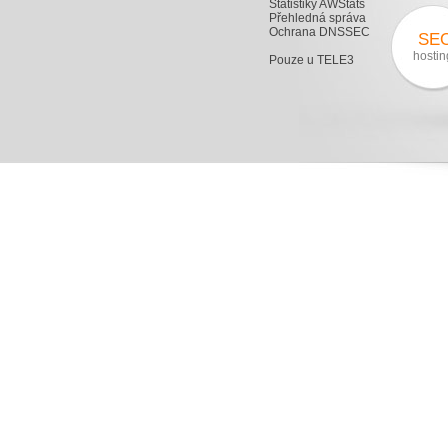
Statistiky AWStats
Přehledná správa
Ochrana DNSSEC
SE
hostin
Pouze u TELE3